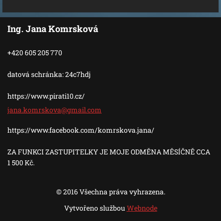
Ing. Jana Komrsková
+420 605 205 770
datová schránka: 24c7hdj
https://www.pirati10.cz/
jana.kom
rskova@g
mail.com
https://www.facebook.com/komrskova.jana/
ZA FUNKCI ZASTUPITELKY JE MOJE ODMĚNA MĚSÍČNĚ CCA
1 500 Kč.
© 2016 Všechna práva vyhrazena.
Vytvořeno službou
Webnode