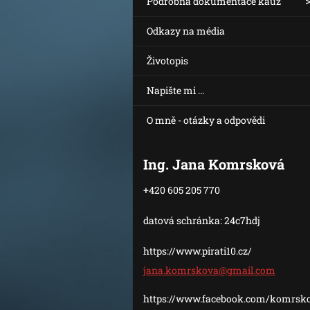
Podrobná dokumentace kauz
Odkazy na média
Životopis
Napište mi ...
O mně - otázky a odpovědi
Ing. Jana Komrsková
+420 605 205 770
datová schránka: 24c7hdj
https://www.pirati10.cz/
jana.kom
rskova@g
mail.com
https://www.facebook.com/komrsk