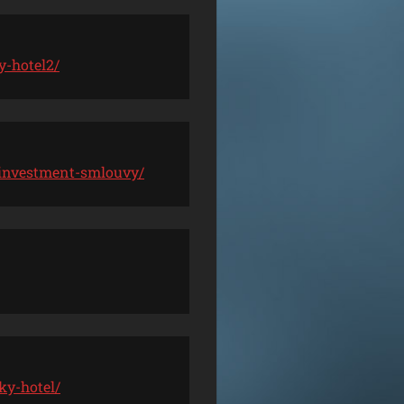
y-hotel2/
-investment-smlouvy/
ky-hotel/